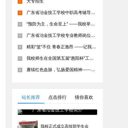
大专招生
广东省冶金技工学校中职高考辅导班招生简章
“预防为主，生命至上” ——我校举行应急疏散演练及消防知识培训
广东省冶金技工学校专业教师岗位招聘公告
精彩“篮“不住 青春正激昂 ——记我校第二十五届班级篮球赛
我校师生在全国第五届“惠阳杯”工业机器人虚拟拆装线上大赛中荣获特等奖
赓续红色血脉，弘扬爱国精神------爱国主义教育系列活动
站长推荐
点击排行
猜你喜欢
广东省冶金技工学校简介
我校正式成立高技部学生会