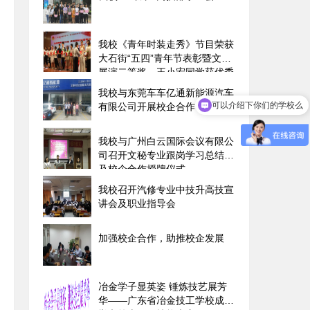
我校《青年时装走秀》节目荣获
大石街“五四”青年节表彰暨文艺
展演二等奖、王小宏同学获优秀
志愿者称号
可以介绍下你们的学校么
我校与东莞车车亿通新能源汽车
有限公司开展校企合作
你们是怎么收费的呢
我校与广州白云国际会议有限公
司召开文秘专业跟岗学习总结会
及校企合作授牌仪式
我校召开汽修专业中技升高技宣
讲会及职业指导会
加强校企合作，助推校企发展
冶金学子显英姿 锤炼技艺展芳
华――广东省冶金技工学校成功