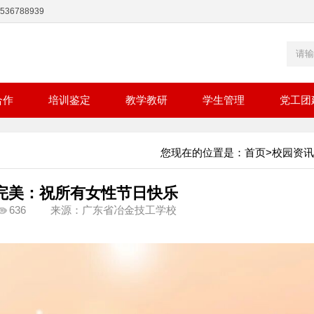
36788939
合作
培训鉴定
教学教研
学生管理
党工团
您现在的位置是：
首页
>
校园资讯
完美：祝所有女性节日快乐
636
来源：广东省冶金技工学校