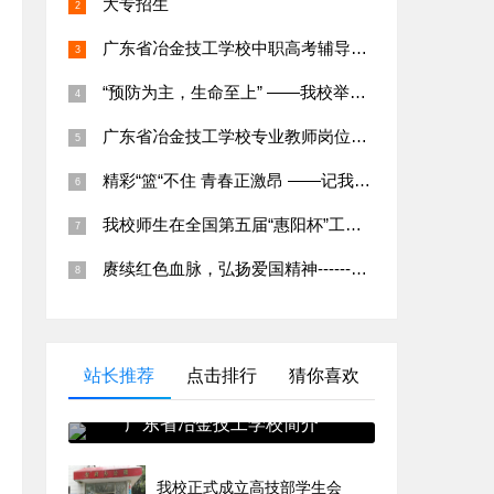
大专招生
广东省冶金技工学校中职高考辅导班招生简章
“预防为主，生命至上” ——我校举行应急疏散演练及消防知识培训
广东省冶金技工学校专业教师岗位招聘公告
精彩“篮“不住 青春正激昂 ——记我校第二十五届班级篮球赛
我校师生在全国第五届“惠阳杯”工业机器人虚拟拆装线上大赛中荣获特等奖
赓续红色血脉，弘扬爱国精神------爱国主义教育系列活动
站长推荐
点击排行
猜你喜欢
广东省冶金技工学校简介
我校正式成立高技部学生会