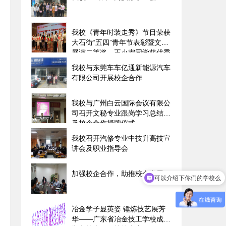
我校《青年时装走秀》节目荣获
大石街“五四”青年节表彰暨文艺
展演二等奖、王小宏同学获优秀
志愿者称号
我校与东莞车车亿通新能源汽车
有限公司开展校企合作
我校与广州白云国际会议有限公
司召开文秘专业跟岗学习总结会
及校企合作授牌仪式
我校召开汽修专业中技升高技宣
讲会及职业指导会
加强校企合作，助推校企发展
可以介绍下你们的学校么
你们是怎么收费的呢
冶金学子显英姿 锤炼技艺展芳
华――广东省冶金技工学校成功