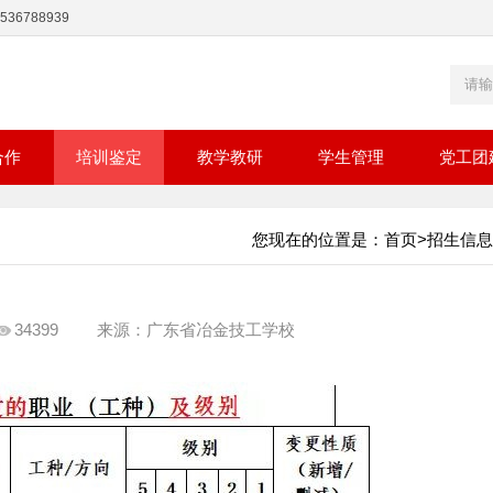
36788939
合作
培训鉴定
教学教研
学生管理
党工团
您现在的位置是：
首页
>
招生信息
34399
来源：广东省冶金技工学校