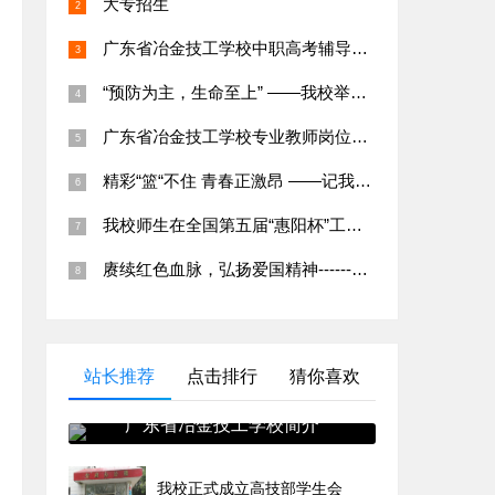
大专招生
广东省冶金技工学校中职高考辅导班招生简章
“预防为主，生命至上” ——我校举行应急疏散演练及消防知识培训
广东省冶金技工学校专业教师岗位招聘公告
精彩“篮“不住 青春正激昂 ——记我校第二十五届班级篮球赛
我校师生在全国第五届“惠阳杯”工业机器人虚拟拆装线上大赛中荣获特等奖
赓续红色血脉，弘扬爱国精神------爱国主义教育系列活动
站长推荐
点击排行
猜你喜欢
广东省冶金技工学校简介
我校正式成立高技部学生会