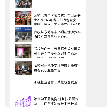
我校《青年时装走秀》节目荣获
大石街“五四”青年节表彰暨文艺
展演二等奖、王小宏同学获优秀
志愿者称号
我校与东莞车车亿通新能源汽车
有限公司开展校企合作
我校与广州白云国际会议有限公
司召开文秘专业跟岗学习总结会
及校企合作授牌仪式
我校召开汽修专业中技升高技宣
讲会及职业指导会
加强校企合作，助推校企发展
冶金学子显英姿 锤炼技艺展芳
华――广东省冶金技工学校成功