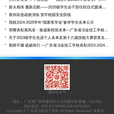
薪火相传 履新启航——2025级学生会干部任职仪式圆满举行
夜间应急疏散演练 筑牢校园安全防线
我校2024-2025学年“国家奖学金”参评学生名单公示
荣耀表彰展风采・换届新程筑未来—广东省冶金技工学校2024-2025学年学生会干部表彰暨换届大会圆满结束
关于2023级学生先进个人名单及第十六届技能大赛获奖名单的通报
勤耕不辍 砥砺前行 —广东省冶金技工学校表彰2023-2024学年度2022级优秀学生
微信公众号
地址： 广东省广州市番禺区大石街建华路 邮编：511430
招生电话：020-34793386 020-34781651
Copyright ©
广东省冶金技工学校
All Rights Reserved. 备案号：