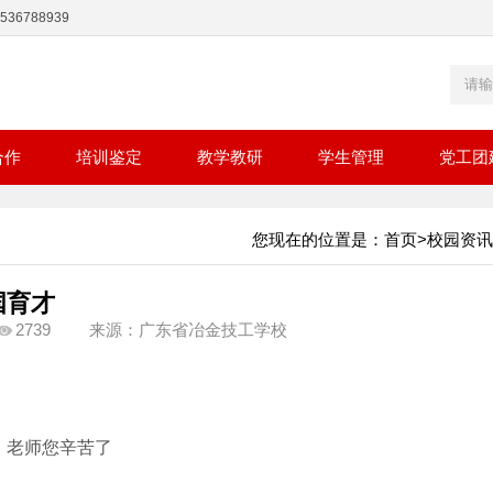
36788939
合作
培训鉴定
教学教研
学生管理
党工团
您现在的位置是：
首页
>
校园资讯
国育才
2739
来源：广东省冶金技工学校
老师您辛苦了