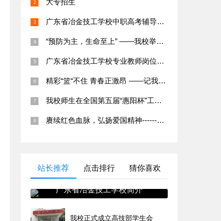
大专招生
广东省冶金技工学校中职高考辅导班招生简章
“预防为主，生命至上” ——我校举行应急疏散演练及消防知识培训
广东省冶金技工学校专业教师岗位招聘公告
精彩“篮“不住 青春正激昂 ——记我校第二十五届班级篮球赛
我校师生在全国第五届“惠阳杯”工业机器人虚拟拆装线上大赛中荣获特等奖
赓续红色血脉，弘扬爱国精神------爱国主义教育系列活动
站长推荐
点击排行
猜你喜欢
广东省冶金技工学校简介
我校正式成立高技部学生会