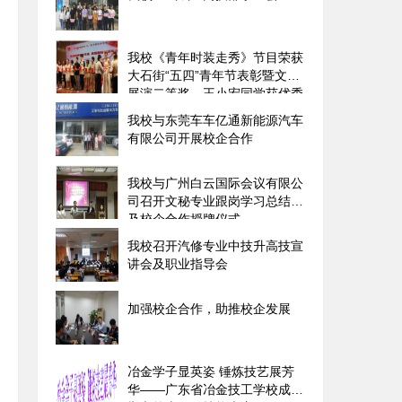
我校《青年时装走秀》节目荣获
大石街“五四”青年节表彰暨文艺
展演二等奖、王小宏同学获优秀
志愿者称号
我校与东莞车车亿通新能源汽车
有限公司开展校企合作
我校与广州白云国际会议有限公
司召开文秘专业跟岗学习总结会
及校企合作授牌仪式
我校召开汽修专业中技升高技宣
讲会及职业指导会
加强校企合作，助推校企发展
冶金学子显英姿 锤炼技艺展芳
华――广东省冶金技工学校成功