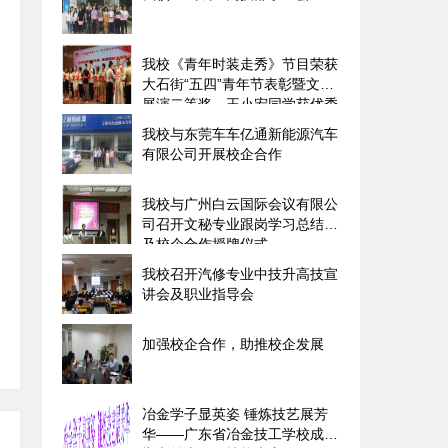
我校《青年时装走秀》节目荣获
大石街“五四”青年节表彰暨文艺
展演二等奖、王小宏同学获优秀
志愿者称号
我校与东莞车车亿通新能源汽车
有限公司开展校企合作
我校与广州白云国际会议有限公
司召开文秘专业跟岗学习总结会
及校企合作授牌仪式
我校召开汽修专业中技升高技宣
讲会及职业指导会
加强校企合作，助推校企发展
冶金学子显英姿 锤炼技艺展芳
华――广东省冶金技工学校成功