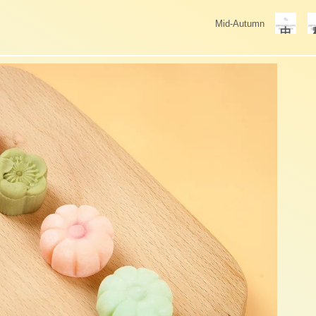
Mid-Autumn
中